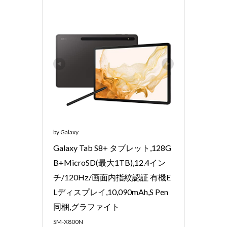
by Galaxy
Galaxy Tab S8+ タブレット,128G
B+MicroSD(最大1TB),12.4イン
チ/120Hz/画面内指紋認証 有機E
Lディスプレイ,10,090mAh,S Pen
同梱,グラファイト
SM-X800N