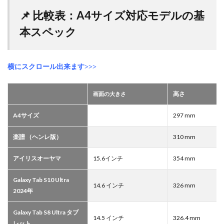
📌 比較表：A4サイズ対応モデルの基
本スペック
横にスクロール出来ます>>>
高さ
画面の大きさ
A4サイズ
297 mm
楽譜 （ヘンレ版）
310 mm
アイリスオーヤマ
15.6インチ
354 mm
Galaxy Tab S10 Ultra
14.6 インチ
326 mm
2024年
Galaxy Tab S8 Ultra タブ
14.5 インチ
326.4 mm
レット