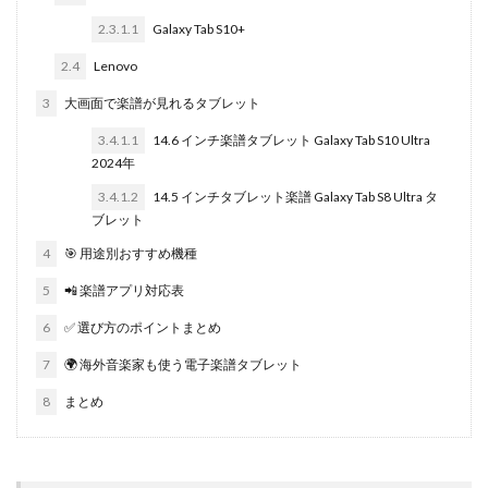
2.3.1.1
Galaxy Tab S10+
2.4
Lenovo
3
大画面で楽譜が見れるタブレット
3.4.1.1
14.6 インチ楽譜タブレット Galaxy Tab S10 Ultra
2024年
3.4.1.2
14.5 インチタブレット楽譜 Galaxy Tab S8 Ultra タ
ブレット
4
🎯 用途別おすすめ機種
5
📲 楽譜アプリ対応表
6
✅ 選び方のポイントまとめ
7
🌍 海外音楽家も使う電子楽譜タブレット
8
まとめ