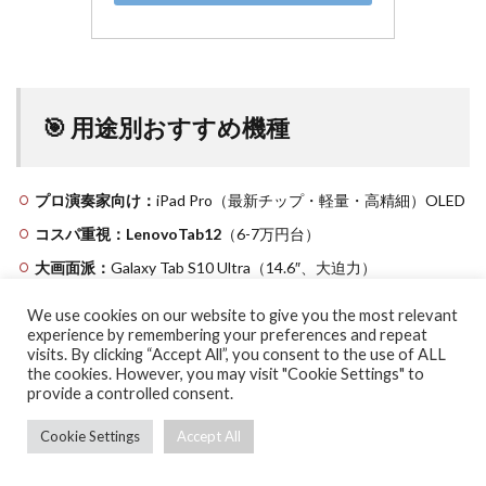
🎯 用途別おすすめ機種
プロ演奏家向け：
iPad Pro（最新チップ・軽量・高精細）OLED
コスパ重視：LenovoTab12
（6-7万円台）
大画面派：
Galaxy Tab S10 Ultra（14.6″、大迫力）
バランス重視：Galaxy Tab S10+
Galaxy Tab S8+（12.4″、機能
We use cookies on our website to give you the most relevant
と価格の両立）
experience by remembering your preferences and repeat
visits. By clicking “Accept All”, you consent to the use of ALL
the cookies. However, you may visit "Cookie Settings" to
provide a controlled consent.
📲 楽譜アプリ対応表
Cookie Settings
Accept All
ホーム
シェア
メニュー
TOPへ