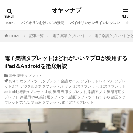
オヤマナブ
HOME
バイオリンおけいこの疑問
バイオリンオンラインレッスン
バイ
HOME
記事一覧
電子 楽譜 タブレット
電子楽譜タブレットはどれ
電子楽譜タブレットはどれがいい？プロが愛用する
iPad＆Androidを徹底解説
電子 楽譜 タブレット
おすすめタブレット
,
タブレット 楽譜 サイズ
,
タブレット12インチ
,
タブレ
ット楽譜
,
デジタル楽譜 タブレット
,
ピアノ 楽譜 タブレット
,
楽譜 タブレット
android
,
楽譜 タブレット 比較
,
楽譜 専用 タブレット
,
楽譜アプリ
,
楽譜専用タ
ブレット
,
楽譜用 ipad
,
楽譜用タブレット
,
譜面 タブレット おすすめ
,
譜面をタ
ブレットで読む
,
譜面用 タブレット
,
電子楽譜タブレット