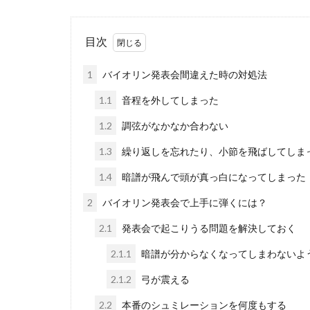
目次
1
バイオリン発表会間違えた時の対処法
1.1
音程を外してしまった
1.2
調弦がなかなか合わない
1.3
繰り返しを忘れたり、小節を飛ばしてしま
1.4
暗譜が飛んで頭が真っ白になってしまった
2
バイオリン発表会で上手に弾くには？
2.1
発表会で起こりうる問題を解決しておく
2.1.1
暗譜が分からなくなってしまわないよ
2.1.2
弓が震える
2.2
本番のシュミレーションを何度もする