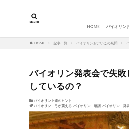
バイオリ
バイオリ
バイオリ
バイオリ
バイオリ
音楽留学
HOME
バイオリン
バイオリ
バイオリ
バイオリ
バイオリ
バイオリ
音楽留学
HOME
記事一覧
バイオリンおけいこの疑問
バイオリン発表会で失敗
しているの？
バイオリン上達のヒント
バイオリン 弓が震える
,
バイオリン 暗譜
,
バイオリン 発