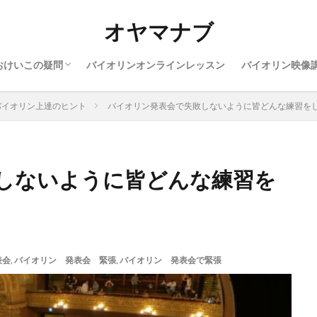
ン上達のヒント
ン楽器や服装
ン親御さんの悩み
ン勉強したい曲
ン上達に役に立つ事
オヤマナブ
おけいこの疑問
バイオリンオンラインレッスン
バイオリン映像
ン上達のヒント
ン楽器や服装
ン親御さんの悩み
ン勉強したい曲
ン上達に役に立つ事
バイオリン上達のヒント
バイオリン発表会で失敗しないように皆どんな練習を
しないように皆どんな練習を
表会
,
バイオリン 発表会 緊張
,
バイオリン 発表会で緊張