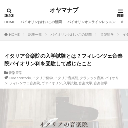
オヤマナブ
HOME
バイオリンおけいこの疑問
バイオリンオンラインレッスン
バイ
HOME
記事一覧
バイオリンおけいこの疑問
音楽留学
イ
イタリア音楽院の入学試験とは？フィレンツェ音楽
院バイオリン科を受験して感じたこと
音楽留学
Conservatorio
,
イタリア留学
,
イタリア音楽院
,
クラシック音楽
,
バイオリ
ン
,
フィレンツェ音楽院
,
ヴァイオリン
,
入学試験
,
音楽大学
,
音楽留学