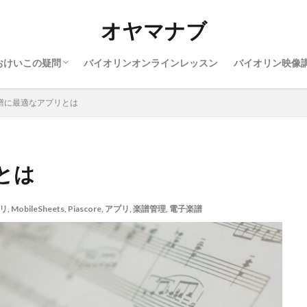
ン上達のヒント
ン楽器や服装
ン親御さんの悩み
ン勉強したい曲
ン上達に役に立つ事
オヤマナブ
おけいこの疑問
バイオリンオンラインレッスン
バイオリン映像
ン上達のヒント
ン楽器や服装
ン親御さんの悩み
ン勉強したい曲
ン上達に役に立つ事
譜に最適なアプリとは
とは
プリ
,
MobileSheets
,
Piascore
,
アプリ
,
楽譜管理
,
電子楽譜