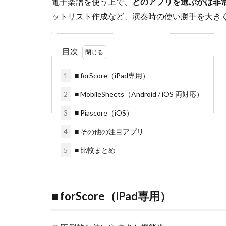
電子楽譜を使う上で、
どのアプリを選ぶかは非
ットリスト作成など、演奏時の使い勝手を大き
目次
1
■ forScore（iPad専用）
2
■ MobileSheets（Android / iOS 両対応）
3
■ Piascore（iOS）
4
■ その他の注目アプリ
5
■ 比較まとめ
■ forScore（iPad専用）