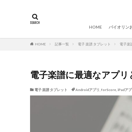
バイオリ
バイオリ
バイオリ
バイオリ
バイオリ
音楽留学
HOME
バイオリン
バイオリ
バイオリ
バイオリ
バイオリ
バイオリ
音楽留学
HOME
記事一覧
電子 楽譜 タブレット
電子楽
電子楽譜に最適なアプリ
電子 楽譜 タブレット
Androidアプリ
,
forScore
,
iPadア