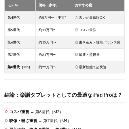
モデル
価格（参考）
おすすめ度
第4世代
約8万円〜（中古）
△ 古いが最低限OK
第5世代
約11万円〜
◎ コスパ最強
第6世代
約15万円〜
◎ 書き込み・性能バランス良
第7世代
約21万円〜
◎ 最新・超軽量
第8世代（M5）
約22万円〜
◎ 最新性能で超快適
結論：楽譜タブレットとしての最適なiPad Proは？
コスパ重視
→ 第6世代（M2）
映像・軽さ重視
→ 第7世代（M4）