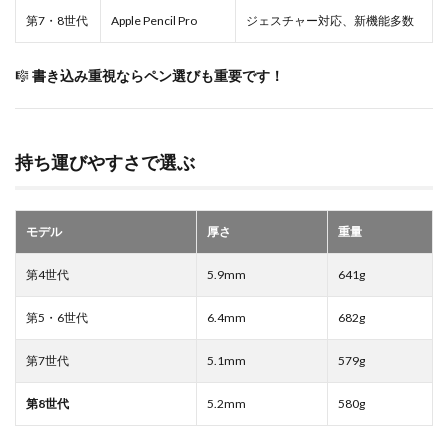
第7・8世代
Apple Pencil Pro
ジェスチャー対応、新機能多数
🎼
書き込み重視ならペン選びも重要です！
持ち運びやすさで選ぶ
モデル
厚さ
重量
第4世代
5.9mm
641g
第5・6世代
6.4mm
682g
第7世代
5.1mm
579g
第8世代
5.2mm
580g