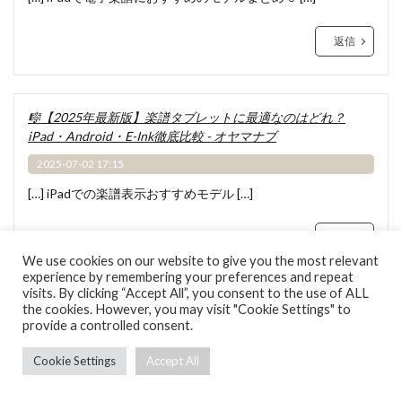
返信
🎼【2025年最新版】楽譜タブレットに最適なのはどれ？
iPad・Android・E-Ink徹底比較 - オヤマナブ
2025-07-02 17:15
[…] iPadでの楽譜表示おすすめモデル […]
返信
We use cookies on our website to give you the most relevant
experience by remembering your preferences and repeat
visits. By clicking “Accept All”, you consent to the use of ALL
コメントを書く
the cookies. However, you may visit "Cookie Settings" to
provide a controlled consent.
メールアドレスが公開されることはありません。
※
が付いている欄は必須項
目です
Cookie Settings
Accept All
コメント
※
ホーム
シェア
メニュー
TOPへ