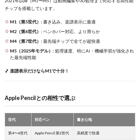
2021年以降（M1〜M5）は動画編集や3D処理まで対応する高性能
チップを搭載しています。
M1（第5世代）
: 書き込み、楽譜表示に最適
M2（第6世代）
: ペンホバー対応、より滑らか
M4（第7世代）
: 最先端チップで全てが超快適
M5（2025年モデル）
: 処理速度、特にAI・機械学習が強化され
た最先端性能
🎵
楽譜表示だけならM1で十分！
Apple Pencilとの相性で選ぶ
世代
対応ペン
書き心地
第4〜6世代
Apple Pencil 第2世代
高精度で快適