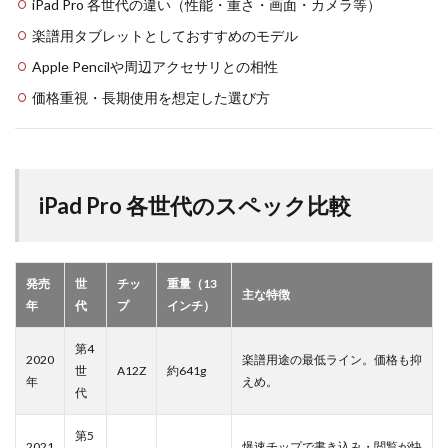
iPad Pro 各世代の違い（性能・重さ・画面・カメラ等）
楽譜用タブレットとしておすすめのモデル
Apple Pencilや周辺アクセサリとの相性
価格重視・長期使用を想定した選び方
iPad Pro 各世代のスペック比較
発売
世
チッ
重量（13
主な特徴
年
代
プ
インチ）
第4
2020
楽譜用途の最低ライン。価格も抑
世
A12Z
約641g
年
えめ。
代
第5
2021
爆速チップで書き込み・閲覧が快