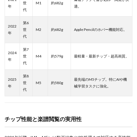
世
M1
約682g
年
適。
代
第6
2022
世
M2
約682g
Apple Pencilのホバー機能対応。
年
代
第7
2024
世
M4
約579g
最軽量・最新チップ・超高画質。
年
代
第8
2025
最先端のM5チップ。特にAIや機
世
M5
約580g
年
械学習タスクに強化。
代
チップ性能と楽譜閲覧の実用性