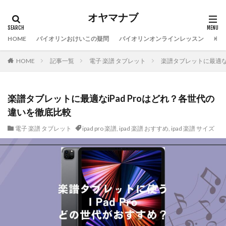
オヤマナブ
HOME
バイオリンおけいこの疑問
バイオリンオンラインレッスン
バイ
HOME
記事一覧
電子 楽譜 タブレット
楽譜タブレットに最適なi
楽譜タブレットに最適なiPad Proはどれ？各世代の
違いを徹底比較
電子 楽譜 タブレット
ipad pro 楽譜
,
ipad 楽譜 おすすめ
,
ipad 楽譜 サイズ