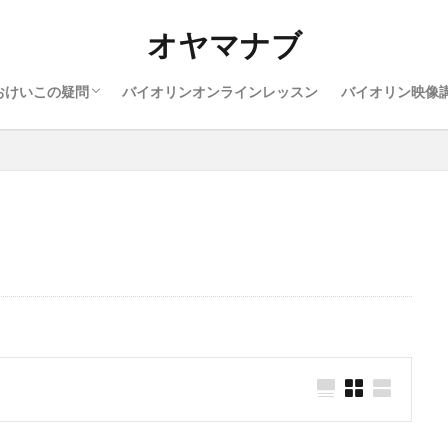
ン上達のヒント
ン楽器や服装
ン親御さんの悩み
ン勉強したい曲
ン上達に役に立つ事
オヤマナブ
おけいこの疑問
バイオリンオンラインレッスン
バイオリン映像
ン上達のヒント
ン楽器や服装
ン親御さんの悩み
ン勉強したい曲
ン上達に役に立つ事